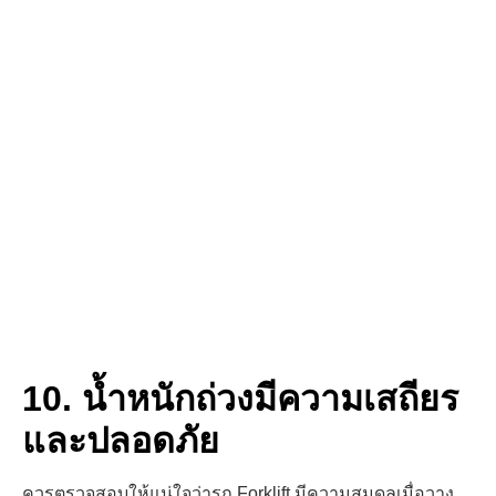
10. น้ำหนักถ่วงมีความเสถียร
และปลอดภัย
ควรตรวจสอบให้แน่ใจว่ารถ Forklift มีความสมดุล
เมื่อวาง