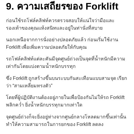
9. ความเสถียรของ Forklift
ก่อนใช้รถโฟล์คลิฟท์ควรตรวจสอบให้แน่ใจว่ามือและ
รองเท้าของคุณแห้งสนิทและอยู่ในท่านั่งที่สบาย
นอกเหนือจากการนั่งอย่างปลอดภัยแล้ว
ก่อนเริ่มใช้งาน
Forklift เพื่อเพิ่มความปลอดภัยให้กับคุณ
รถโฟล์คลิฟท์แต่ละคันมีจุดศูนย์ถ่วงเป็นจุดที่น้ำหนักมีความ
เท่ากันโดยแบ่งตามน้ำหนักบรรทุก
ซึ่ง Forklift ถูกสร้างขึ้นบนระบบกันสะเทือนแบบสามจุด เรียก
ว่า “สามเหลี่ยมทรงตัว”
โดยที่ผู้ปฏิบัติงาน
ต้องอยู่ภายในเพื่อป้องกันไม่ให้รถ Forklift
พลิกคว่ำ ยิ่งน้ำหนักบรรทุกมากเท่าใด
จุดศูนย์ถ่วงก็จะยิ่งอยู่ห่าง
จากศูนย์กลางโหลดมากขึ้นเท่านั้น
ทำให้ความสามารถในการยกของ Forklift ลดลง