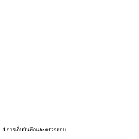
4.การเก็บบันทึกและตรวจสอบ