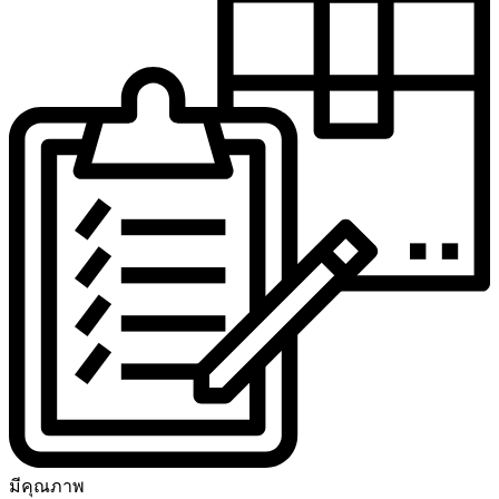
มีคุณภาพ