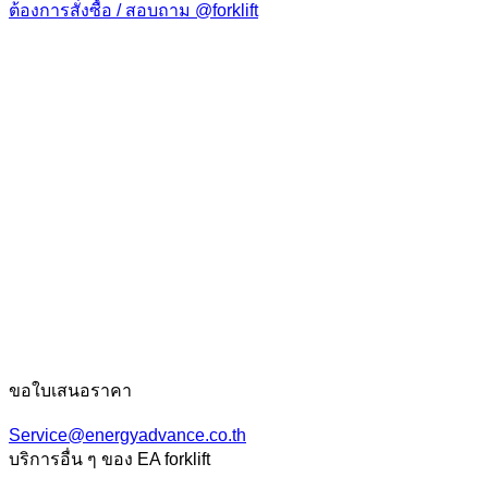
ต้องการสั่งซื้อ / สอบถาม @forklift
ขอใบเสนอราคา
Service@energyadvance.co.th
บริการอื่น ๆ ของ EA forklift