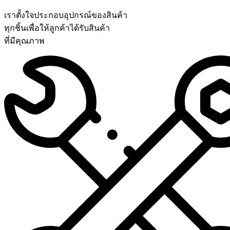
เราตั้งใจประกอบอุปกรณ์ของสินค้า
ทุกชิ้นเพื่อให้ลูกค้าได้รับสินค้า
ที่มีคุณภาพ