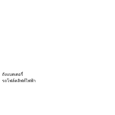
ถังแบตเตอรี่
รถโฟล์คลิฟท์ไฟฟ้า