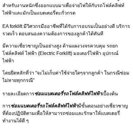
สำหรับงานหนักซึ่งออกแบบมาเพื่อจ่ายไฟให้กับรถโฟล์คลิฟท์
ไฟฟ้า
และมักเป็นแบตเตอรี่ตะกั่วกรด
EA forklift มีวิศวกรมืออาชีพที่ได้รับการอบรมเป็นอย่างดี บริการ
รวดเร็ว ตอบสนองความต้องการของลูกค้าได้ทันที
มีความเชี่ยวชาญเป็นอย่างสูง ด้านแผงวงจรควบคุม รถยก
โฟล์คลิฟท์ ไฟฟ้า (Electric Forklift) มอเตอร์ไฟฟ้า อุปกรณ์
ไฟฟ้า
โดยยึดหลักที่ว่า “จะไม่เก็บค่าใช้จ่ายใดๆจากลูกค้า ในกรณีซ่อม
ไม่หายทุกกรณี”
รายละเอียดการ
ซ่อมแบตเตอรี่รถโฟล์คลิฟท์ไฟฟ้า
เบื้องต้น
การ
ซ่อมแบตเตอรี่รถโฟล์คลิฟท์ไฟฟ้า
มีขั้นตอนอย่างเชี่ยวชาญ
ที่ต้องปฏิบัติตามเพื่อให้สามารถซ่อมและรักษาให้แบตเตอรี่
ทำงานได้ดี ๆ