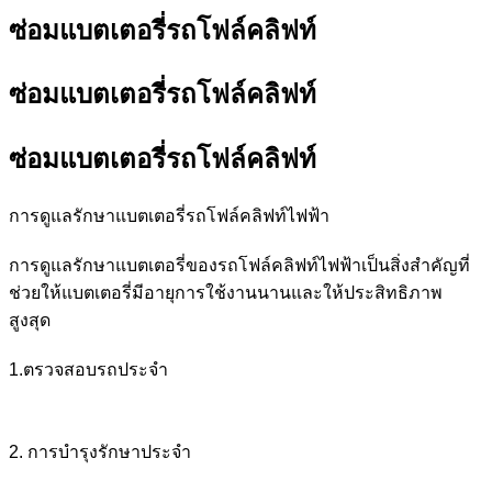
ซ่อมแบตเตอรี่รถโฟล์คลิฟท์
ซ่อมแบตเตอรี่รถโฟล์คลิฟท์
ซ่อมแบตเตอรี่รถโฟล์คลิฟท์
การดูแลรักษาแบตเตอรี่รถโฟล์คลิฟท์ไฟฟ้า
การดูแลรักษาแบตเตอรี่ของรถโฟล์คลิฟท์ไฟฟ้าเป็นสิ่งสำคัญที่
ช่วยให้แบตเตอรี่มีอายุการใช้งานนานและให้ประสิทธิภาพ
สูงสุด
1.ตรวจสอบรถประจำ
2. การบำรุงรักษาประจำ