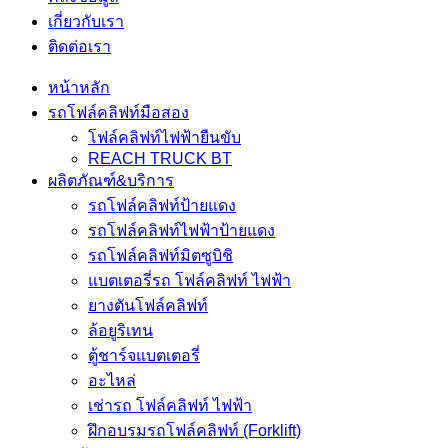
เกี่ยวกับเรา
ติดต่อเรา
หน้าหลัก
รถโฟล์คลิฟท์มือสอง
โฟล์คลิฟท์ไฟฟ้ายืนขับ
REACH TRUCK BT
ผลิตภัณฑ์&บริการ
รถโฟล์คลิฟท์ป้ายแดง
รถโฟล์คลิฟท์ไฟฟ้าป้ายแดง
รถโฟล์คลิฟท์มิตซูบิชิ
แบตเตอรี่รถ โฟล์คลิฟท์ ไฟฟ้า
ยางตันโฟล์คลิฟท์
ล้อยูริเทน
ตู้ชาร์จแบตเตอรี่
อะไหล่
เช่ารถ โฟล์คลิฟท์ ไฟฟ้า
ฝึกอบรมรถโฟล์คลิฟท์ (Forklift)