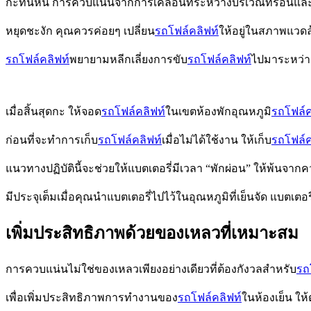
กะทันหัน การควบแน่นจากการเคลื่อนที่ระหว่างบริเวณ
ที่ร้อนแ
หยุดชะงัก คุณควรค่อยๆ เปลี่ยน
รถโฟล์คลิฟท์
ให้อยู่ในสภาพแวด
รถโฟล์คลิฟท์
พยายามหลีกเลี่ยงการขับ
รถโฟล์คลิฟท์
ไปมาระหว่าง
เมื่อสิ้นสุดกะ ให้จอด
รถโฟล์คลิฟท์
ในเขตห้องพักอุณหภูมิ
รถโฟล์ค
ก่อนที่จะทำการ
เก็บ
รถโฟล์คลิฟท์
เมื่อไม่ได้ใช้งาน ให้เก็บ
รถโฟล์ค
แนวทางปฏิบัตินี้จะช่วยให้แบตเตอรี่
มีเวลา “พักผ่อน” ให้พ้นจากค
มีประจุเต็มเมื่อคุณนำแบตเตอรี่
ไปไว้ในอุณหภูมิที่เย็นจัด แบตเตอร
เพิ่มประสิทธิภาพด้วยของเหลวที่เหมาะสม
การควบแน่นไม่ใช่ของเหลวเพียงอย่างเดียวที่ต้องกังวลสำหรับ
รถ
เพื่อเพิ่ม
ประสิทธิภาพการทำงานของ
รถโฟล์คลิฟท์
ในห้องเย็น ใ