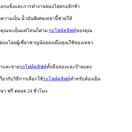
ิเยือกแข็งและการทำงานของไฮดรอลิกช้า
วามเย็น น้ำมันพิเศษเหล่านี้ช่วยให้
คุณจะเย็นแค่ไหนก็ตาม
รถโฟล์คลิฟท์
ของคุณ
อมโดยผู้เชี่ยวชาญน้อยลงเมื่อคุณใช้ของเหลว
่า
และขาย
รถโฟล์คลิฟท์
ทั้งมือสองและป้ายแดง
กี่ยวกับวิธีการเลือกใช้
รถโฟล์คลิฟท์
สำหรับห้องเย็น
ษา ฟรี ตลอด 24 ชั่วโมง