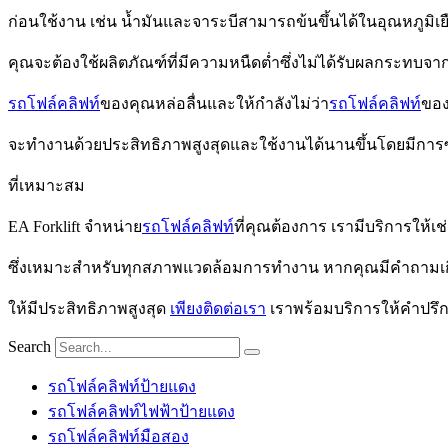
ก่อน
ใช้งาน เช่น น้ำมันและจาระบีสามารถข้นขึ้นได้ในอุณหภูม
คุณจะต้องใช้ผลิตภัณฑ์ที่มีความหนืดต่ำซึ่งไม่ได้รับผลกระทบจากค
รถโฟล์คลิฟท์
ของคุณหล่อลื่นและให้กำลังไม่ว่า
รถโฟล์คลิฟท์
ของ
จะทำงานด้วยประสิทธิภาพสูงสุดและใช้งานได้นานขึ้นโดยมีการซ่
ที่เหมาะสม
EA Forklift จำหน่าย
รถโฟล์คลิฟท์
ที่คุณต้องการ เรามีบริการให้เช
ซึ่งเหมาะสำหรับทุกสภาพแวดล้อมการทำงาน
หากคุณมีคำถาม
เ
ให้มีประสิทธิภาพสูงสุด
เพียงติดต่อเรา
เราพร้อมบริการให้
คำปรึก
Search
รถโฟล์คลิฟท์ป้ายแดง
รถโฟล์คลิฟท์ไฟฟ้าป้ายแดง
รถโฟล์คลิฟท์มือสอง