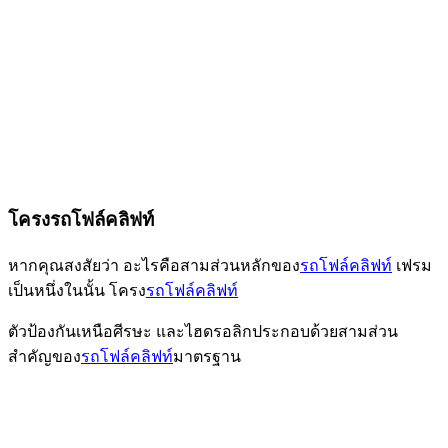
โครงรถโฟล์คลิฟท์
หากคุณสงสัยว่า อะไรคือ
สามส่วนหลัก
ของ
รถโฟล์คลิฟท์
เฟรม
เป็นหนึ่งในนั้น
โครง
รถโฟล์คลิฟท์
ตัวป้องกัน
เหนือศีรษะ และไฮดรอลิกประกอบด้วยสามส่วน
สำคัญของ
รถโฟล์คลิฟท์
มาตรฐาน