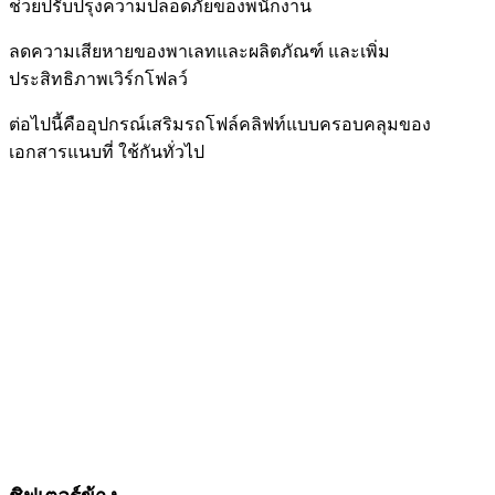
ช่วยปรับปรุงความปลอดภัยของพนักงาน
ลดความ
เสียหายของพาเลทและผลิตภัณฑ์ และเพิ่ม
ประสิทธิภาพเวิร์กโฟลว์
ต่อไปนี้คืออุปกรณ์เสริม
รถโฟล์คลิฟท์
แบบครอบคลุมของ
เอกสารแนบที่ ใช้กันทั่วไป