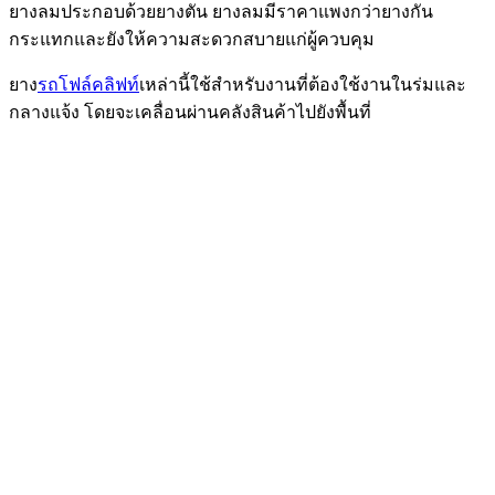
ยางลมประกอบด้วย
ยางตัน
ยางลมมีราคาแพงกว่ายางกัน
กระแทกและยังให้ความสะดวกสบายแก่ผู้ควบคุม
ยาง
รถโฟล์คลิฟท์
เหล่านี้ใช้สำหรับงานที่ต้องใช้งานในร่มและ
กลางแจ้ง โดยจะเคลื่อนผ่านคลังสินค้าไปยังพื้นที่