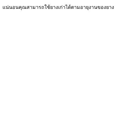
แน่นอน
คุณสามารถใช้ยางเก่าได้ตามอายุงานของยาง