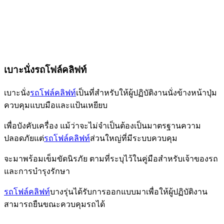
เบาะนั่งรถโฟล์คลิฟท์
เบาะนั่ง
รถโฟล์คลิฟท์
เป็นที่สำหรับให้ผู้ปฏิบัติงานนั่งข้างหน้าปุ่ม
ควบคุมแบบมือและแป้นเหยียบ
เพื่อบังคับ
เครื่อง แม้ว่าจะไม่จำเป็นต้องเป็นมาตรฐานความ
ปลอดภัยแต่
รถโฟล์คลิฟท์
ส่วนใหญ่ที่มีระบบควบคุม
จะมาพร้อมเข็มขัดนิรภัย
ตามที่ระบุไว้ในคู่มือสำหรับเจ้าของรถ
และการบำรุงรักษา
รถโฟล์คลิฟท์
บางรุ่น
ได้รับการ
ออกแบบมาเพื่อให้ผู้ปฏิบัติงาน
สามารถยืนขณะควบคุมรถได้