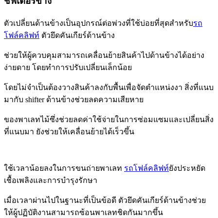
ชิฟเตอร์ข้าง
ตัวเปลี่ยนด้านข้างเป็นอุปกรณ์ต่อพ่วงที่ใช้บ่อยที่สุดสำหรับ
รถ
โฟล์คลิฟท์
ตัวยึดคันเกียร์ด้านข้าง
ช่วยให้ผู้ควบคุม
สามารถเคลื่อนย้ายสินค้าไปด้านข้างได้อย่าง
ง่ายดาย โดยทำการปรับเปลี่ยนเล็กน้อย
โดยไม่จำเป็นต้องวางสินค้า
ลงกับพื้นเพื่อจัดตำแหน่งงา
สิ่งที่แนบ
มากับ shifter ด้านข้างช่วยลดความเสียหาย
ของพาเลทไม้ซึ่งช่วยลดค่าใช้จ่ายในการซ่อมแซมและ
เปลี่ยนสิ่ง
ที่แนบมา ยังช่วยให้เคลื่อนย้ายได้เร็วขึ้น
ใช้เวลาน้อยลงในการขนถ่ายพาเลท
รถโฟล์คลิฟท์
ยังประหยัด
เชื้อเพลิงและการบำรุงรักษา
เมื่อเวลาผ่านไป
ในฐานะที่เป็นข้อดี ตัวยึดคันเกียร์ด้านข้างช่วย
ให้ผู้ปฏิบัติงานสามารถซ้อนพาเลทชิดกันมากขึ้น