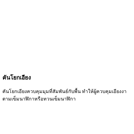
คันโยกเอียง
คันโยกเอียงควบคุมมุมที่สัมพันธ์กับพื้น ทำให้ผู้ควบคุมเอียงงา
ตามเข็มนาฬิกาหรือทวนเข็มนาฬิกา