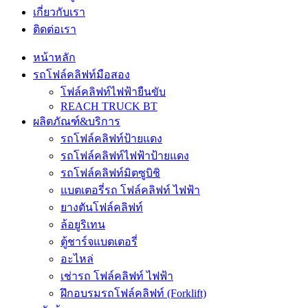
เกี่ยวกับเรา
ติดต่อเรา
หน้าหลัก
รถโฟล์คลิฟท์มือสอง
โฟล์คลิฟท์ไฟฟ้ายืนขับ
REACH TRUCK BT
ผลิตภัณฑ์&บริการ
รถโฟล์คลิฟท์ป้ายแดง
รถโฟล์คลิฟท์ไฟฟ้าป้ายแดง
รถโฟล์คลิฟท์มิตซูบิชิ
แบตเตอรี่รถ โฟล์คลิฟท์ ไฟฟ้า
ยางตันโฟล์คลิฟท์
ล้อยูริเทน
ตู้ชาร์จแบตเตอรี่
อะไหล่
เช่ารถ โฟล์คลิฟท์ ไฟฟ้า
ฝึกอบรมรถโฟล์คลิฟท์ (Forklift)