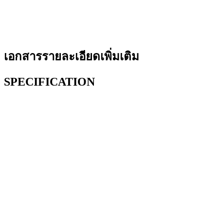
เอกสารรายละเอียดเพิ่มเติม
SPECIFICATION