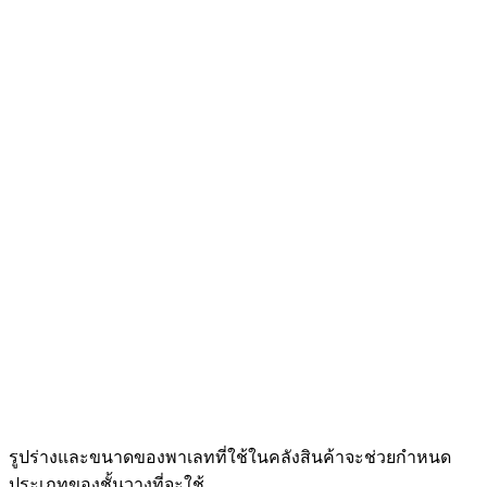
รูปร่างและขนาดของพาเลทที่ใช้ในคลังสินค้าจะช่วยกำหนด
ประเภทของชั้นวางที่จะใช้