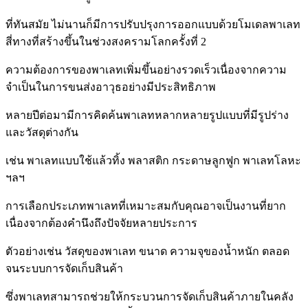
ที่ทันสมัย
ไม่นานก็มีการปรับปรุงการออกแบบด้วยโมเดลพาเลท
สี่ทางที่สร้างขึ้นในช่วงสงครามโลกครั้งที่
2
ความต้องการของพาเลทเพิ่มขึ้นอย่างรวดเร็วเนื่องจากความ
จำเป็นในการขนส่งอาวุธอย่างมี
ประสิทธิภาพ
หลายปีต่อมามีการคิดค้นพาเลทหลากหลายรูปแบบที่มีรูปร่าง
และวัสดุ
ต่างกัน
เช่น พาเลทแบบใช้แล้วทิ้ง พลาสติก กระดาษลูกฟูก พาเลทโลหะ
ฯลฯ
การเลือกประเภทพาเลทที่เหมาะสมกับคุณอาจเป็นงานที่ยาก
เนื่องจากต้องคำนึงถึงปัจจัยหลายประการ
ตัวอย่างเช่น
วัสดุของพาเลท ขนาด ความจุของน้ำหนัก ตลอด
จนระบบการจัดเก็บสินค้า
ซึ่งพาเลทสามารถช่วยให้กระบวนการจัดเก็บสินค้า
ภายในคลัง