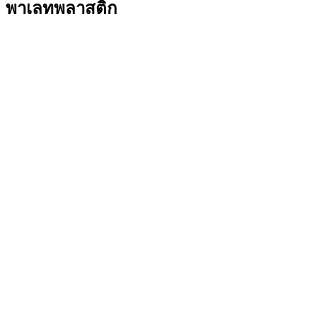
พาเลทพลาสติก