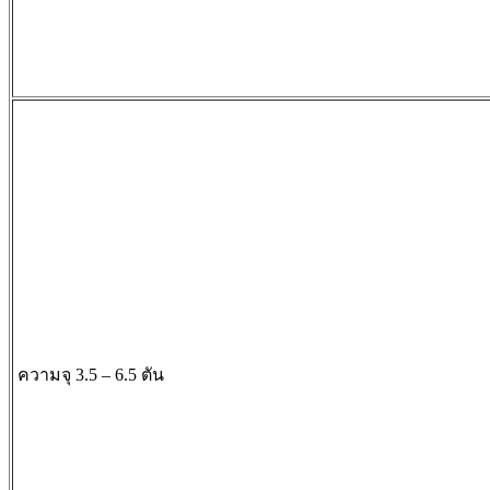
ความจุ 3.5 – 6.5 ตัน