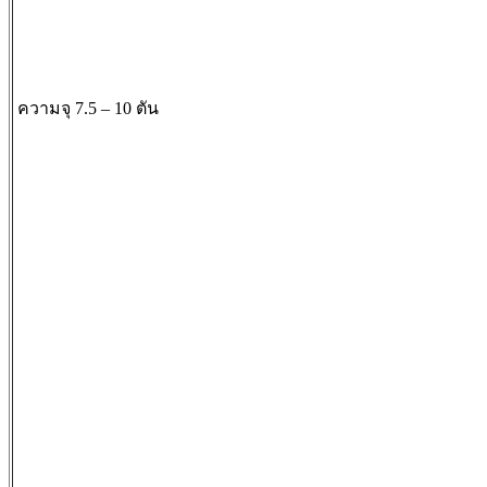
ความจุ 7.5 – 10 ตัน