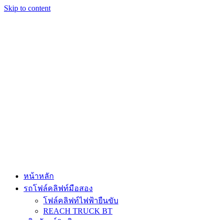
Skip to content
หน้าหลัก
รถโฟล์คลิฟท์มือสอง
โฟล์คลิฟท์ไฟฟ้ายืนขับ
REACH TRUCK BT