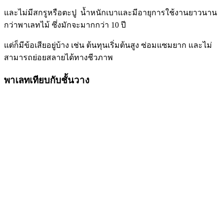
และไม่มีสกรูหรือตะปู
น้ำหนักเบาและมีอายุการใช้งานยาวนาน
กว่าพาเลทไม้ ซึ่งมักจะมากกว่า 10 ปี
แต่ก็มีข้อเสียอยู่บ้าง เช่น ต้นทุน
เริ่มต้นสูง ซ่อมแซมยาก และไม่
สามารถย่อยสลายได้ทางชีวภาพ
พาเลทเทียบกับชั้นวาง