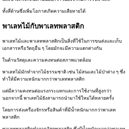
ทั้งสี่ด้าน
ซึ่งเพิ่มโอกาสเกิดความเสียหายได้
พาเลทไม้กับพาเลทพลาสติก
พาเลทไม้และพาเลทพลาสติกเป็นสิ่งที่ใช้ในการขนส่งและเก็บ
เอกสารหรือวัตถุอื่น ๆ โดยมักจะมีความแตกต่างกัน
ในด้านวัสดุและความคงทนต่อสภาพแวดล้อม
พาเลทไม้มักทำจากไม้ธรรมชาติ เช่น ไม้สนและไม้ป่าต่าง ๆ ซึ่ง
ทำให้มีความหนักมากกว่าพาเลทพลาสติก
แต่มีความคงทนต่อแรงกระแทกและการใช้งานที่สูงกว่า
นอกจากนี้ พาเลทไม้ยังสามารถนำมาใช้ใหม่ได้หลายครั้ง
โดยการส่งเครื่องจักรหรือสินค้าที่มีน้ำหนักมากกว่าพาเลท
พลาสติก
พาเลทพลาสติกทำจากวัสดุพลาสติก ซึ่งมีน้ำหนักเบากว่าพาเลท