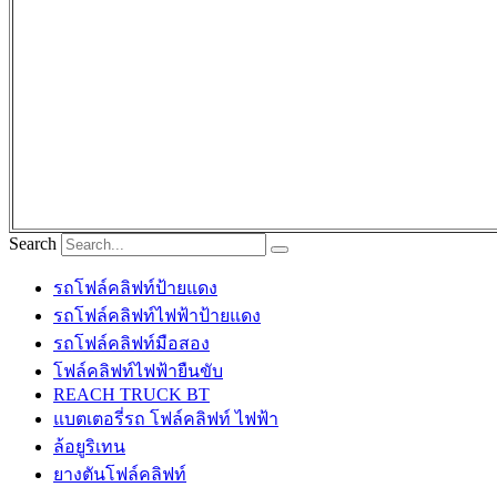
Search
รถโฟล์คลิฟท์ป้ายแดง
รถโฟล์คลิฟท์ไฟฟ้าป้ายแดง
รถโฟล์คลิฟท์มือสอง
โฟล์คลิฟท์ไฟฟ้ายืนขับ
REACH TRUCK BT
แบตเตอรี่รถ โฟล์คลิฟท์ ไฟฟ้า
ล้อยูริเทน
ยางตันโฟล์คลิฟท์