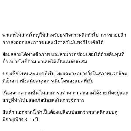
พาเลทไม้ส่วนใหญ่ใช้สำหรับธุรกิจการผลิตทั่วไป การขายปลีก
การส่งออกและการขนส่ง มีราคาไม่แพง
รีไซเคิลได้
ย่อยสลายได้ทางชีวภาพ และสามารถซ่อมแซมได้ด้วยต้นทุนที่
ต่ำ
อย่างไรก็ตาม พาเลทไม้เป็นแหล่งสะสม
ของเชื้อโรคและแบคทีเรีย โดยเฉพาะอย่างยิ่งในสภาพแวดล้อม
ที่เย็นกว่าซึ่งสนับสนุนการเติบโตของแบคทีเรีย
เนื่องจากความชื้น ไม่สามารถทำความสะอาดได้ง่าย มีตะปูและ
สกรูที่ทำให้ปลอดภัยน้อยลงในการจัดการ
สินค้า นอกจากนี้ จำเป็นต้องเปลี่ยนบ่อยกว่าพลาสติกแบบคู่
มีอายุเพียง 3 – 5 ปี