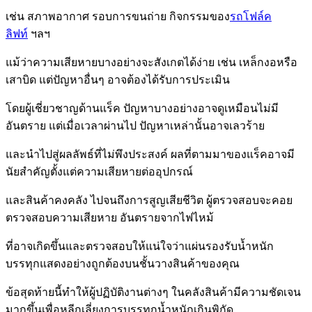
เช่น สภาพอากาศ รอบการขนถ่าย กิจกรรม
ของ
รถโฟล์ค
ลิฟท์
ฯลฯ
แม้ว่าความเสียหายบางอย่างจะสังเกตได้ง่าย เช่น เหล็กงอหรือ
เสาบิด แต่ปัญหาอื่นๆ อาจต้องได้รับการประเมิน
โดยผู้เชี่ยวชาญด้านแร็ค
ปัญหาบางอย่างอาจดูเหมือนไม่มี
อันตราย แต่เมื่อเวลาผ่านไป ปัญหาเหล่านั้นอาจเลวร้าย
และนำไปสู่ผลลัพธ์ที่ไม่พึงประสงค์
ผลที่ตามมาของแร็คอาจมี
นัยสำคัญตั้งแต่ความเสียหาย
ต่ออุปกรณ์
และสินค้าคงคลัง ไปจนถึงการสูญเสียชีวิต
ผู้ตรวจสอบจะคอย
ตรวจสอบความเสียหาย
อันตรายจากไฟไหม้
ที่อาจเกิดขึ้นและตรวจสอบให้แน่ใจว่าแผ่นรองรับน้ำหนัก
บรรทุก
แสดงอย่าง
ถูกต้องบนชั้นวางสินค้าของคุณ
ข้อสุดท้ายนี้ทำให้ผู้ปฏิบัติงานต่างๆ ในคลังสินค้ามีความชัดเจน
มากขึ้น
เพื่อหลีกเลี่ยง
การบรรทุกน้ำหนักเกินพิกัด